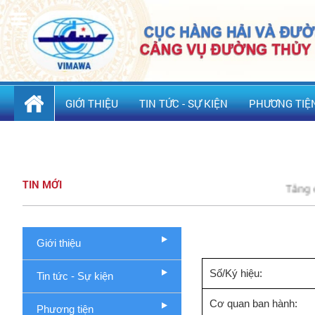
GIỚI THIỆU
TIN TỨC - SỰ KIỆN
PHƯƠNG TIỆ
THỦ TỤC HÀNH CHÍNH
VĂN PHÒNG ĐIỆN TỬ
LIÊN HỆ
TIN MỚI
Tăng cường c
Giới thiệu
Số/Ký hiệu:
Tin tức - Sự kiện
Cơ quan ban hành:
Phương tiện