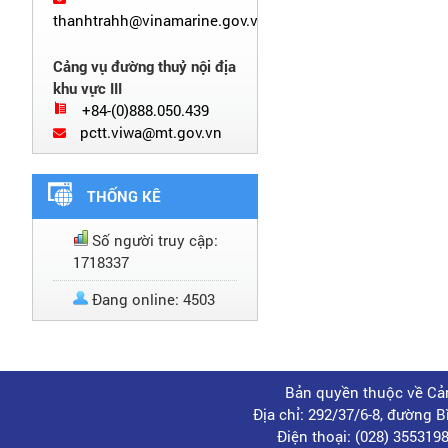
thanhtrahh@vinamarine.gov.vn
Cảng vụ đường thuỷ nội địa
khu vực III
+84-(0)888.050.439
pctt.viwa@mt.gov.vn
THỐNG KÊ
Số người truy cập:
1718337
Đang online: 4503
Bản quyền thuộc về Cản
Địa chỉ: 292/37/6-8, đường 
Điện thoại: (028) 35531