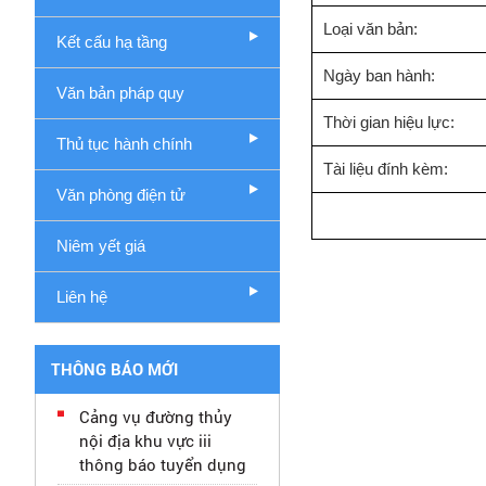
Loại văn bản:
Kết cấu hạ tầng
Ngày ban hành:
Văn bản pháp quy
Thời gian hiệu lực:
Thủ tục hành chính
Tài liệu đính kèm:
Văn phòng điện tử
Niêm yết giá
Liên hệ
THÔNG BÁO MỚI
Cảng vụ đường thủy
nội địa khu vực iii
thông báo tuyển dụng