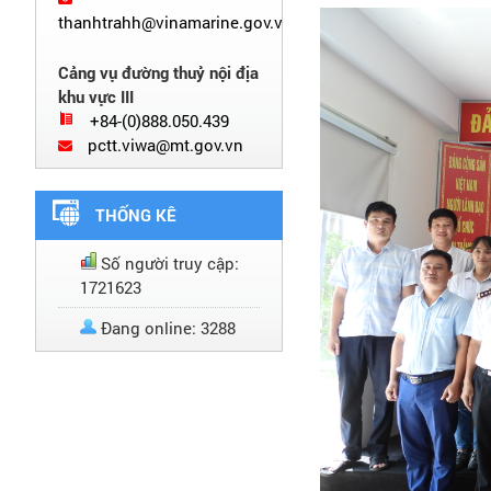
thanhtrahh@vinamarine.gov.vn
Cảng vụ đường thuỷ nội địa
khu vực III
+84-(0)888.050.439
pctt.viwa@mt.gov.vn
THỐNG KÊ
Số người truy cập:
1721623
Đang online: 3288