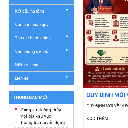
Kết cấu hạ tầng
Văn bản pháp quy
Thủ tục hành chính
Văn phòng điện tử
Niêm yết giá
Liên hệ
QUY ĐỊNH MỚI 
THÔNG BÁO MỚI
QUY ĐỊNH MỚI VỀ 19 
Cảng vụ đường thủy
nội địa khu vực iii
ĐỌC THÊM
thông báo tuyển dụng