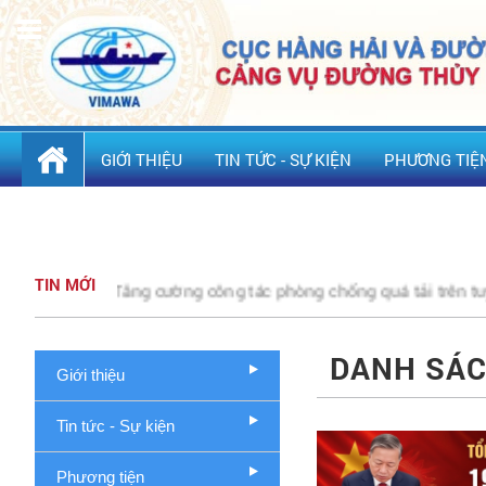
GIỚI THIỆU
TIN TỨC - SỰ KIỆN
PHƯƠNG TIỆ
THỦ TỤC HÀNH CHÍNH
VĂN PHÒNG ĐIỆN TỬ
LIÊN HỆ
TIN MỚI
Tăng cường công tác phòng chống quá tải trên tuyến sôn
DANH SÁC
Giới thiệu
Tin tức - Sự kiện
Phương tiện