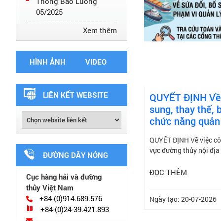
Thông Báo Luồng
05/2025
Xem thêm
HÌNH ẢNH
VIDEO
LIÊN KẾT WEBSITE
QUYẾT ĐỊNH Về v
sung, thay thế, 
chức năng quản 
QUYẾT ĐỊNH Về việc công
vực đường thủy nội địa
ĐƯỜNG DÂY NÓNG
ĐỌC THÊM
Cục hàng hải và đường
thủy Việt Nam
+84-(0)914.689.576
Ngày tạo: 20-07-2026
+84-(0)24-39.421.893