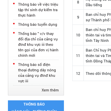
8
Thông báo về việc triệu
Dầu tiếng
tập thí sinh dự kiểm tra
Ban chỉ huy P
thực hành
9
sự Thành phố 
Thông báo tuyển dụng
Ban chỉ huy P
Thống báo " v/v thay
10
thiên tai và t
đổi địa chỉ của cảng vụ
tỉnh Tây Ninh
đtnđ khu vực iii theo
tên gọi của đơn vị hành
Ban Chỉ huy 
chính mới
11
thiên tai và T
tỉnh Đồng Thá
Thông báo số điện
thoại đường dây nóng
12
Theo dõi thông
của cảng vụ đtnđ khu
vực iii
Xem thêm
THÔNG BÁO