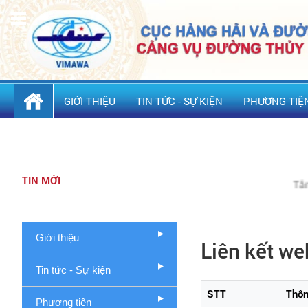
GIỚI THIỆU
TIN TỨC - SỰ KIỆN
PHƯƠNG TIỆ
THỦ TỤC HÀNH CHÍNH
VĂN PHÒNG ĐIỆN TỬ
LIÊN HỆ
TIN MỚI
Tăng cường 
Giới thiệu
Liên kết we
Tin tức - Sự kiện
STT
Thôn
Phương tiện