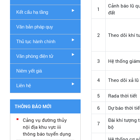
Cảnh báo lũ qu
1
Kết cấu hạ tầng
đất
Văn bản pháp quy
2
Theo dõi khí t
Thủ tục hành chính
Văn phòng điện tử
3
Hệ thống giám 
Niêm yết giá
4
Theo dõi xả lũ
Liên hệ
5
Rada thời tiết
THÔNG BÁO MỚI
6
Dự báo thời tiế
Cảng vụ đường thủy
Đài khí tượng
7
nội địa khu vực iii
bộ
thông báo tuyển dụng
Hệ thống cơ sở