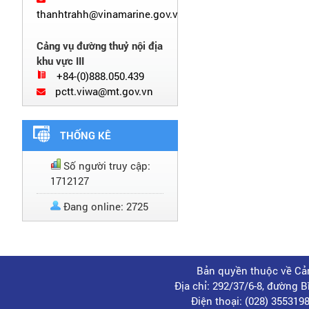
thanhtrahh@vinamarine.gov.vn
Cảng vụ đường thuỷ nội địa
khu vực III
+84-(0)888.050.439
pctt.viwa@mt.gov.vn
THỐNG KÊ
Số người truy cập:
1712127
Đang online: 2725
Bản quyền thuộc về Cản
Địa chỉ: 292/37/6-8, đường 
Điện thoại: (028) 35531